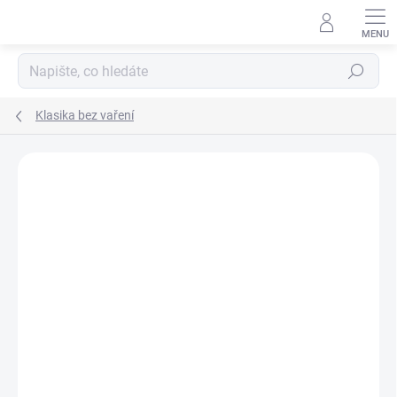
Přejít
na
obsah
Hledat
Klasika bez vaření