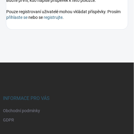
Buďte první, kdo napíše příspěvek k této položce.
Pouze registrovaní uživatelé mohou vkládat příspěvky. Prosím
přihlaste se
nebo se
registrujte
.
Z
á
p
a
t
í
INFORMACE PRO VÁS
Obchodní podmínky
GDPR