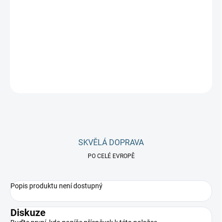
−
+
Přidat do košíku
Dvě porce české klasiky co chutnají opravdu jako od maminky
ZEPTAT SE
Uložit
SKVĚLÁ DOPRAVA
PO CELÉ EVROPĚ
Popis produktu není dostupný
Diskuze