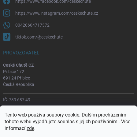
https://www.facebook.com/ceskechute
https://www.instagram.com/ceskechute.cz
00420604717372
tiktok.com/@ceskechute
PROVOZOVATEL
České Chutě CZ
Přibice 172
691 24 Přibice
Česká Republika
IČ: 739 687 49
Tento web používá soubory cookie. Dalším procházením
tohoto webu vyjadřujete souhlas s jejich používáním.. Více
informací
zde
.