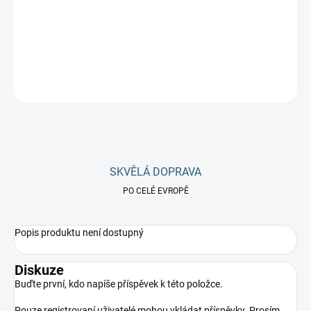
−
+
Přidat do košíku
ZEPTAT SE
Uložit
SKVĚLÁ DOPRAVA
PO CELÉ EVROPĚ
Popis produktu není dostupný
Diskuze
Buďte první, kdo napíše příspěvek k této položce.
Pouze registrovaní uživatelé mohou vkládat příspěvky. Prosím