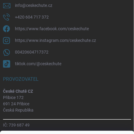
info
@
ceskechute.cz
+420 604 717 372
https://www.facebook.com/ceskechute
https://www.instagram.com/ceskechute.cz
00420604717372
tiktok.com/@ceskechute
PROVOZOVATEL
České Chutě CZ
Přibice 172
691 24 Přibice
Česká Republika
IČ: 739 687 49