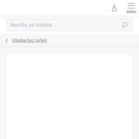
Přejít
na
obsah
Hledat
Klasika bez vaření