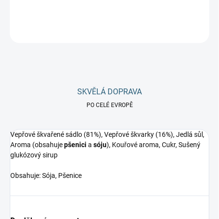
DETAILNÍ INFORMACE
ZEPTAT SE
Uložit
SKVĚLÁ DOPRAVA
PO CELÉ EVROPĚ
Vepřové škvařené sádlo (81%), Vepřové škvarky (16%), Jedlá sůl,
Aroma (obsahuje
pšenici
a
sóju
), Kouřové aroma, Cukr, Sušený
glukózový sirup
Obsahuje: Sója, Pšenice