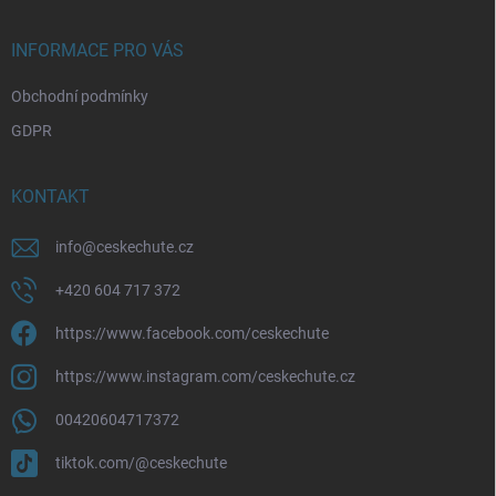
a
t
í
INFORMACE PRO VÁS
Obchodní podmínky
GDPR
KONTAKT
info
@
ceskechute.cz
+420 604 717 372
https://www.facebook.com/ceskechute
https://www.instagram.com/ceskechute.cz
00420604717372
tiktok.com/@ceskechute