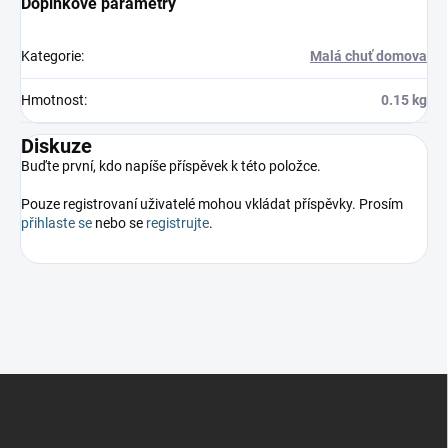
Doplňkové parametry
Kategorie
:
Malá chuť domova
Hmotnost
:
0.15 kg
Diskuze
Buďte první, kdo napíše příspěvek k této položce.
Pouze registrovaní uživatelé mohou vkládat příspěvky. Prosím
přihlaste se
nebo se
registrujte
.
Z
á
p